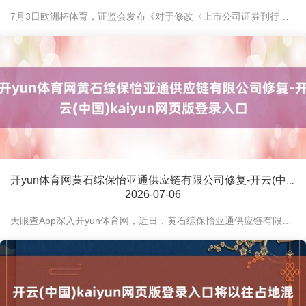
7月3日欧洲杯体育，证监会发布《对于修改〈上市公司证券刊行注册惩办意见〉等法则的决定（征求意见稿）》（以下简称《征求意见稿》），围绕储架刊行、小额快速融资、市价刊行订价、控股激动定增、可转债监管及募资投向等边界推出校正举措。 该文献可谓再融资新规，牵动上市公司过火控股激动、券商投行、策略投资东说念主等多方市集利益。 《征求意见稿》不及千字，背后却蕴含层层深意，21世纪经济报说念记者详细监管东说念主士、资深投行东说念主士、高校大家等多方不雅点，试图用相对简单的翰墨，解读千字新规背后蕴含的六个深层
开yun体育网黄石综保怡亚通供应链有限公司修复-开云(中国)kaiyun网页版登录入口
2026-07-06
天眼查App深入开yun体育网，近日，黄石综保怡亚通供应链有限公司修复，注册老本100万元，经营规模包括供应链管束处事、海外货品运输代理、国内货品运输代理等，由怡亚通全资抓股。