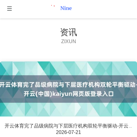
资讯
ZIXUN
开云体育完了品级病院与下层医疗机构双轮平衡驱动-开云(中国)kaiyun网页版登录入口
2026-07-21