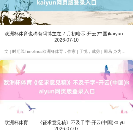
欧洲杯体育也稀有码博主在 7 月初暗示-开云(中国)kaiyun网页版登录入口
2026-07-10
文 | 时期线Timelines欧洲杯体育，作家 | 于悦，裁剪 | 周易 身为宇宙级供应链众人的 Tim Cook，在要走下苹果 CEO 位置的终末一个夏天，留给市集和挥霍者一句毫无遮拦的对于供应链加价的预警： 「加价是不可避免的。」 6 月 18 日，Tim Cook 在摄取《华尔街日报》采访时，把面前存储芯片价钱的浪漫飞腾描摹为「一场百年一遇的洪灾」。他说，我方从业四十多年，从未见过哪一类零部件的价钱涨得如斯之多、如斯之快。 关连词，这不是库克一个东谈主的火暴。从 OPPO、vivo 到
欧洲杯体育 《征求意见稿》不及千字-开云(中国)kaiyun网页版登录入口
2026-07-07