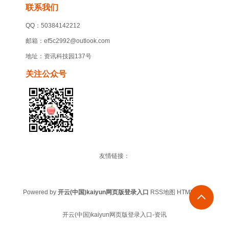
联系我们
QQ：50384142212
邮箱：ef5c2992@outlook.com
地址：资讯科技园137号
关注公众号
友情链接：
Powered by
开云(中国)kaiyun网页版登录入口
RSS地图
HTML地图
开云(中国)kaiyun网页版登录入口-资讯