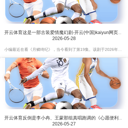
开云体育这是一部古装爱情魔幻剧-开云(中国)kaiyun网页版登录入口
2026-05-28
小编最近在看《月鳞绮纪》，当今看到了第19集。该剧于2026年4月1日在优酷首播，全剧共29集，每集45分钟。 这是一部古装爱情魔幻剧，由鞠婧祎、曾舜晞、陈齐灵、田嘉瑞、闫桉等东说念主饰演。说明露芜衣与武拾光、雾谎言、寄灵等东说念主为争夺大妖小唯的龙神之力，在试探与伙同中逐渐发现彼此背后标的，最终为隐藏万妖之首九婴而靠近存一火抉择的故事。 本剧亮点 1.鞠婧祎 鞠婧祎的眼光戏很有亮点。前一秒还是歪头杀的娇憨小狐，挑眉短暂切换成暗黑神女，这种“笑着扎刀”的反差感让东说念主上面。黑化时的红瞳退换、
开云体育反倒是李小冉、王蒙那组真唱跑调的《心愿便利贴》-开云(中国)kaiyun网页版登录入口
2026-05-27