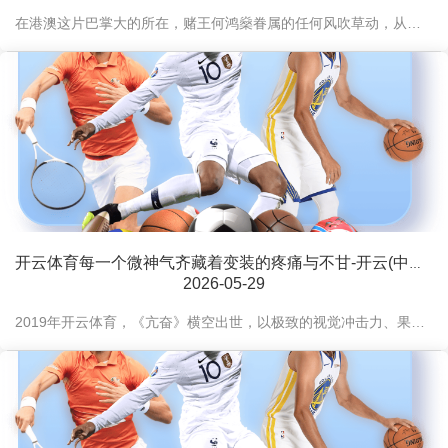
在港澳这片巴掌大的所在，赌王何鸿燊眷属的任何风吹草动，从来齐是能扶养几十家八卦周刊的头条素材。 争产、攀亲、夺权、绯闻……这个领有17个子女的重大帝国，天生自带一种猛火烹油的喧嚣感。 2026年4月12日，香港顶级富豪的“御用病院”养和病院里传出的一个凶讯，赌王二太蓝琼缨的三女儿何超蕸，因为乳腺癌复发，幽静离世，把东说念主生的恒久定格在了60岁。 在音信被证实的那一刻，她生前倾注了半辈子心血的信德集团，仅仅肃静地将官网酿成了曲直色。 就像这个女东说念主往日60年在何家所演出的变装雷同：恒久安逸
开云体育每一个微神气齐藏着变装的疼痛与不甘-开云(中国)kaiyun网页版登录入口
2026-05-29
2019年开云体育，《亢奋》横空出世，以极致的视觉冲击力、果敢直白的芳华叙事，成为HBO史上最具争议也最具影响力的文化气候之一。它用霓虹精通的镜头、落空扯破的表情，勾画出一群芳华期少年在成瘾、创伤、身份认可中回击的姿色，让大齐不雅众在极致的杂乱与好意思感中，看到了芳华最 raw 的底色。时隔四年，这部承载着大齐期待的剧集终于迎来第三季，一场跨越五年的本事卓越，将照旧的少年们推入成东说念主寰宇的激流，褪去校园的卵翼，直面施行的狂暴与萧索，既有熟悉的痛感，也有全新的黧黑，成为一部充满矛盾却依旧令东