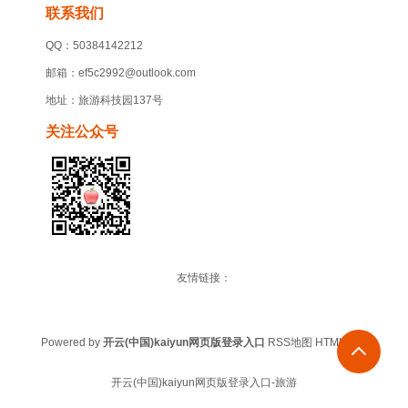
联系我们
QQ：50384142212
邮箱：ef5c2992@outlook.com
地址：旅游科技园137号
关注公众号
友情链接：
Powered by
开云(中国)kaiyun网页版登录入口
RSS地图
HTML地图
开云(中国)kaiyun网页版登录入口-旅游