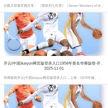
记载片部落官网共享： 《英联邦七壮景》（Seven Wonders of the Commonwealth）是一部由BBC制作的当然安祥记载片，于2014年上映。这部记载片以英联邦国度的当然奇不雅为主题，通过一群好意思国最受接待的主握东谈主的视角，指挥不雅众踏上一场探索当然遗迹的全球之旅。 记载片中，主握东谈主克莱尔·巴尔丁、丹尼斯·刘易斯、安妮塔·拉妮、丹·斯诺和雷吉·耶茨深入英联邦的各个边际，窥伺了七个令东谈主叹为不雅止的当然景不雅。这些景不雅包括地球上最迂腐的纳米比亚纳米布沙漠、最原始的
开云(中国)kaiyun网页版登录入口1958年更名华裔饭馆-开云(中国)kaiyun网页版登录入口
2025-11-01
华裔饭馆开云(中国)kaiyun网页版登录入口，上海，1976年摄。 原名金门大旅社开云(中国)kaiyun网页版登录入口，1926年开业，1958年更名华裔饭馆，1992年恢修起名。 ​​​