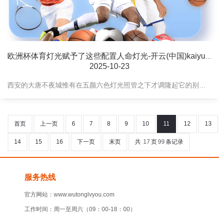
欧洲杯体育灯光赋予了这些配置人命灯光-开云(中国)kaiyun网页版登录入口
2025-10-23
西安的大唐不夜城惟有在五颜六色灯光照管之下才调隆起它的别样好意思，不然等于光溜溜的几栋屋子，灯光赋予了这些配置人命灯光，让这些屋子变得秀气欧洲杯体育，固然还不是旅游旺季，然而东谈主来东谈主往，东谈主流如织，旅客还瑕瑜常多，相配是穿上汉服拍照的女生相配的多，旅游业给了西安别样的人命
首页
上一页
6
7
8
9
10
11
12
13
14
15
16
下一页
末页
共
17
页
99
条记录
服务热线
官方网站：www.wutonglvyou.com
工作时间：周一至周六（09：00-18：00）